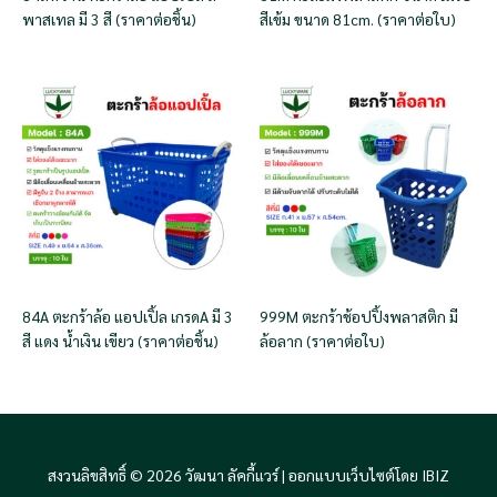
พาสเทล มี 3 สี (ราคาต่อชิ้น)
สีเข้ม ขนาด 81cm. (ราคาต่อใบ)
84A ตะกร้าล้อ แอปเปิ้ล เกรดA มี 3
999M ตะกร้าช้อปปิ้งพลาสติก มี
สี แดง น้ำเงิน เขียว (ราคาต่อชิ้น)
ล้อลาก (ราคาต่อใบ)
สงวนลิขสิทธิ์ © 2026 วัฒนา ลัคกี้แวร์ |
ออกแบบเว็บไซต์โดย IBIZ