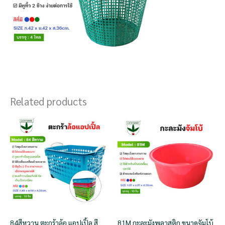
Related products
84สีหวาน ตะกร้าล้อ แอปเปิ้ล สี
81M กะละมังพลาสติก ขนาดจัมโบ้