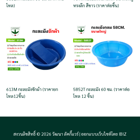
โหล)
ทรงลึก สีขาว (ราคาต่อชิ้น)
613M กะละมังซักผ้า (ราคายก
5852T กะละมัง 60 ซม. (ราคาต่อ
โหล12ชิ้น)
โหล 12 ชิ้น)
สงวนลิขสิทธิ์ © 2026 วัฒนา ลัคกี้แวร์ |
ออกแบบเว็บไซต์โดย IBIZ