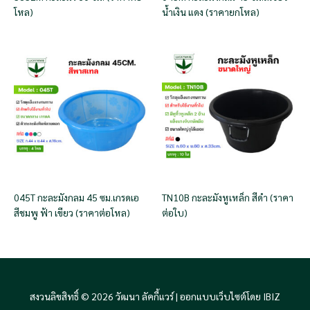
โหล)
น้ำเงิน แดง (ราคายกโหล)
045T กะละมังกลม 45 ซม.เกรดเอ
TN10B กะละมังหูเหล็ก สีดำ (ราคา
สีชมพู ฟ้า เขียว (ราคาต่อโหล)
ต่อใบ)
สงวนลิขสิทธิ์ © 2026 วัฒนา ลัคกี้แวร์ |
ออกแบบเว็บไซต์โดย IBIZ