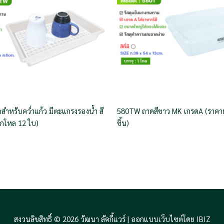
ำหรับคว่ำแก้ว มีตะแกรงรองน้ำ สี
580TW ถาดสีขาว MK เกรดA (ราคา
กโหล 12 ใบ)
ชิ้น)
สงวนลิขสิทธิ์ © 2026 วัฒนา ลัคกี้แวร์ |
ออกแบบเว็บไซต์โดย IBIZ