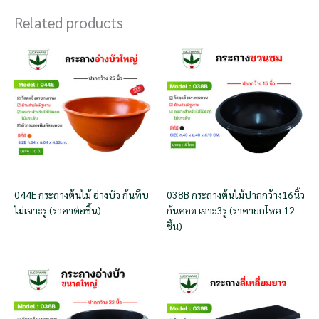
Related products
044E กระถางต้นไม้ อ่างบัว ก้นทึบ
038B กระถางต้นไม้ปากกว้าง16นิ้ว
ไม่เจาะรู (ราคาต่อชิ้น)
ก้นคอด เจาะ3รู (ราคายกโหล 12
ชิ้น)