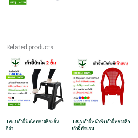
Related products
195B เก้าอี้บันไดพลาสติก2ขั้น
180A เก้าอี้พนักพิง เก้าอี้พลาสติก
สีดำ
เก้าอี้พักแขน