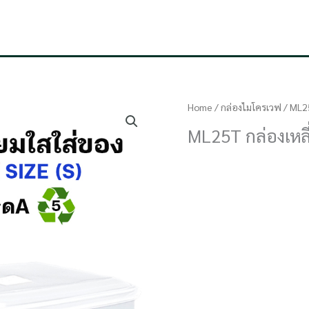
Home
/
กล่องไมโครเวฟ
/ ML25
ML25T กล่องเหล