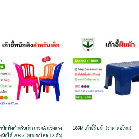
้พนักพิงสำหรับเด็ก เกรดA แข็งแรง
189M เก้าอี้ผืนผ้า (ราคาต่อโหล)
้ำหนักได้ 20KG. (ขายยกโหล 12 ตัว)